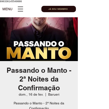
696336145549886
MENU
JÁ SOU MEMBRO
Passando o Manto -
2ª Noites da
Confirmação
dom., 16 de fev.
  |  
Barueri
Passando o Manto - 2ª Noites da
Confirmação